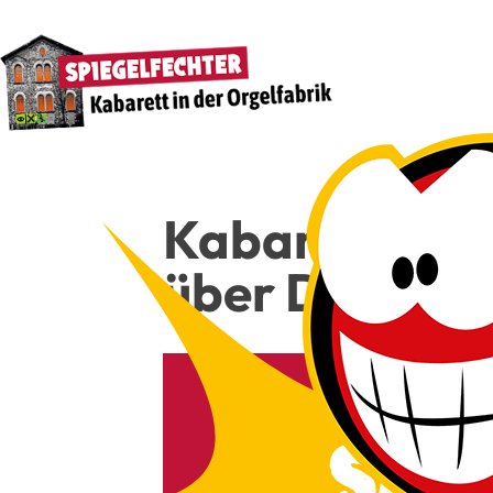
Kaba­rett, Com
über Dei­nen 
22€