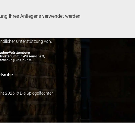
tung Ihres Anlie­gens ver­wen­det wer­den
undlicher Unterstützung von:
ht 2026 © Die Spiegelfechter