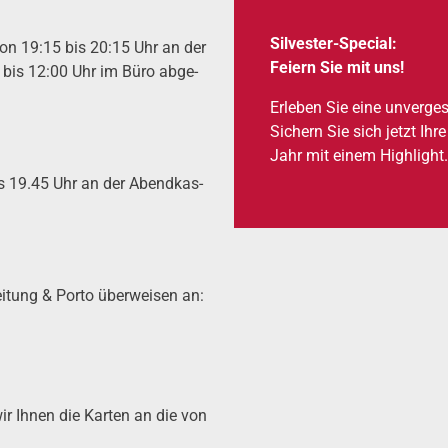
Sil­ves­ter-Spe­cial:
 von 19:15 bis 20:15 Uhr an der
Fei­ern Sie mit uns!
0 bis 12:00 Uhr im Büro abge­
Erle­ben Sie eine unver­gess
Sichern Sie sich jetzt Ihr
Jahr mit einem High­light
is 19.45 Uhr an der Abend­kas­
i­tung & Por­to über­wei­sen an:
ir Ihnen die Karten an die von