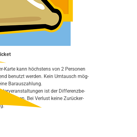
Spar­pa­ket
icket
r-Kar­te kann höchs­tens von 2 Per­so­nen
end benutzt wer­den. Kein Umtausch mög­
ei­ne Bar­aus­zah­lung.
der­ver­an­stal­tun­gen ist der Dif­fe­renz­be­
 beglei­chen. Bei Ver­lust kei­ne Zurück­er­
ng.