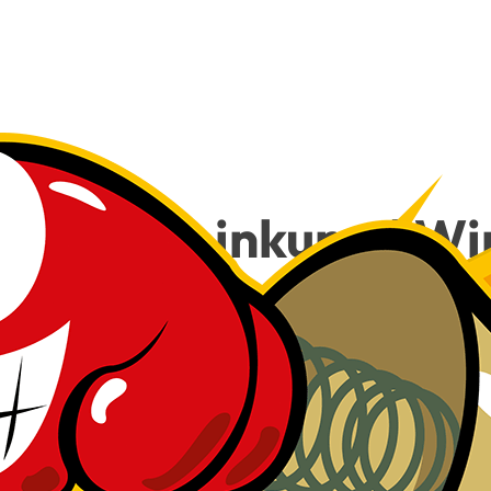
e­dy, Klein­kunst! Wi
Besuch!
18
€