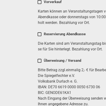
Karten
Vor­ver­kauf
kau­
Karten kön­nen an Ver­an­stal­tungs­ta­gen
fen
(erfor­
Abend­kas­se oder don­ners­tags von 10:0
der­
holt wer­den. Bezah­lung vor Ort.
lich)
Reser­vie­rung Abend­kas­se
Die Karten sind am Ver­an­stal­tungs­tag b
se für Sie hin­ter­legt. Bezah­lung vor Ort.
Über­wei­sung / Ver­sand
Bit­te Betrag zzgl.einmalig 2,- € für Bear­be
Die Spie­gel­fech­ter e.V.
Volks­bank Dur­lach e. G.
IBAN: DE70 6619 0000 0050 6730 06
BIC: GENODE61KA1
Nach Ein­gang der Über­wei­sung sen­den w
Ihnen ange­ge­be­ne Adres­se zu.