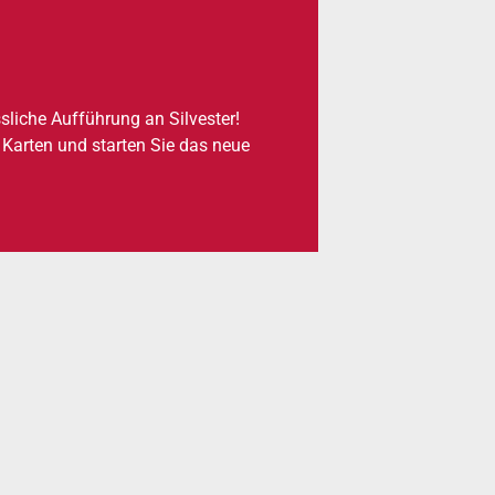
­li­che Auf­füh­rung an Sil­ves­ter!
e Karten und star­ten Sie das neue
.