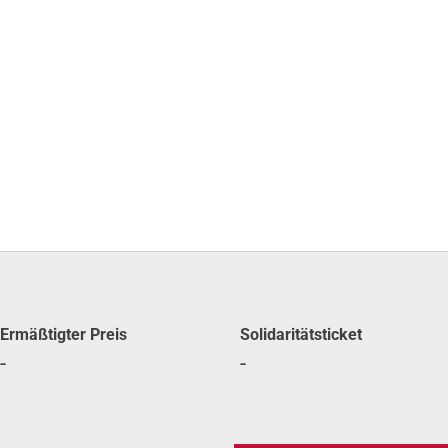
Ermäß­tig­ter Preis
Soli­da­ri­täts­ti­cket
-
-