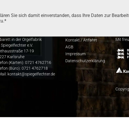
­ren Sie sich damit ein­ver­stan­den, dass Ihre Daten zur Bear­bei­
zu.*
barett in der Orgelfabrik
Mit fre
Kon­takt / Anfahrt
 Spiegelfechter e.V.
AGB
thausstraße 17-19
Impres­sum
227 Karlsruhe
Daten­schutz­er­klä­rung
lefon (Karten): 0721 4762716
lefon (Büro): 0721 4762718
Mail: kontakt@spiegelfechter.de
Copyrig