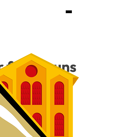
r freu­en uns
180 €