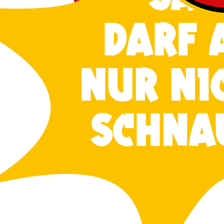
Stan­dard
Ein­tritts­preis
Soviel kos­tet eine Ein­tritts­kar­te für alle Ver­
tun­gen im Kaba­rett in der Orgel­fa­brik, sof
nicht anders ange­ge­ben wur­de.