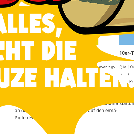
Ermä­ßigt
Ermä­ßi­gun­gen erhal­ten
10er-T
an­stal­
Schü­ler, Stu­den­ten, Erwerbs­lo­se, Teil­neh­mer am
Die 10e
ern dies
Frei­wil­li­gen Sozia­les Jahr und Aus­zu­bil­den­de.
pro Ab
lich. K
Mit­glie­der der Volks­büh­ne erhal­ten gegen Anga­be
Bei Son­
der Mit­glieds­num­mer bei der Vor­be­stel­lung,
trag zu
sowie bei Vor­la­ge des Aus­wei­ses der Volks­büh­ne
stat­tu
an der Abend­kas­se, 10% Nach­lass auf den ermä­
ßig­ten Ein­tritts­preis.