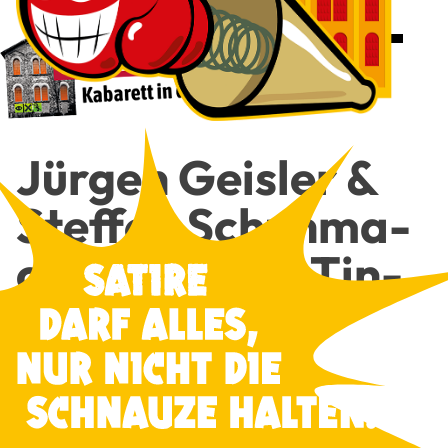
Jür­gen Geis­ler &
Stef­fen Schuh­ma­
cher (pia­no) › Tin­
pan­ti­the­sis
Cole Por­ter — Words & Musik
Ein Leben in Lie­dern