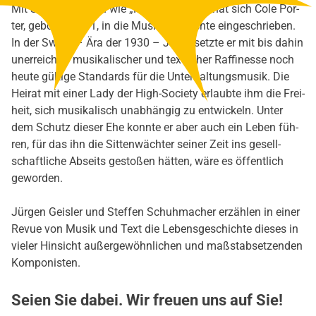
Mit Songklas­si­kern wie „Night And Day“ hat sich Cole Por­
ter, gebo­ren 1891, in die Musik­ge­schich­te ein­ge­schrie­ben.
In der Swing – Ära der 1930 – Jah­re setz­te er mit bis dahin
uner­reich­ter musi­ka­li­scher und text­li­cher Raf­fi­nes­se noch
heu­te gül­ti­ge Stan­dards für die Unter­hal­tungs­mu­sik. Die
Hei­rat mit einer Lady der High-Socie­ty erlaub­te ihm die Frei­
heit, sich musi­ka­lisch unab­hän­gig zu ent­wi­ckeln. Unter
dem Schutz die­ser Ehe konn­te er aber auch ein Leben füh­
ren, für das ihn die Sit­ten­wäch­ter sei­ner Zeit ins gesell­
schaft­li­che Abseits gesto­ßen hät­ten, wäre es öffent­lich
gewor­den.
Jür­gen Geis­ler und Stef­fen Schuh­ma­cher erzäh­len in einer
Revue von Musik und Text die Lebens­ge­schich­te die­ses in
vie­ler Hin­sicht außer­ge­wöhn­li­chen und maß­stab­set­zen­den
Kom­po­nis­ten.
Seien Sie dabei. Wir freuen uns auf Sie!