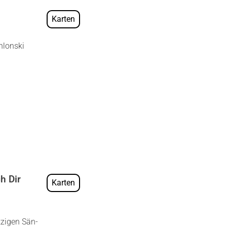
Karten
hlon­ski
h Dir
Karten
­zi­gen Sän­