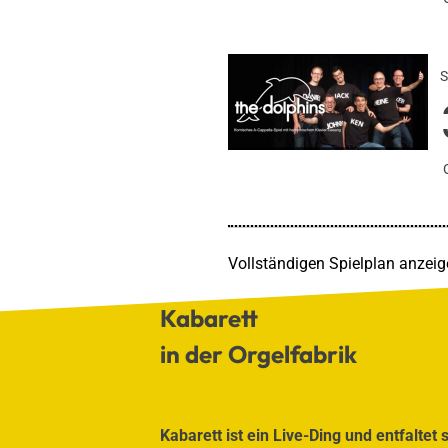
S
Voll­stän­di­gen Spiel­plan anzei­
Kaba­rett
in der Orgel­fa­brik
Kaba­rett ist ein Live-Ding und ent­fal­tet