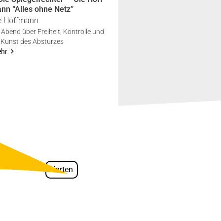
nn “Alles ohne Netz”
e Hoff­mann
 Abend über Frei­heit, Kon­trol­le und
 Kunst des Abstur­zes
ehr
Karten