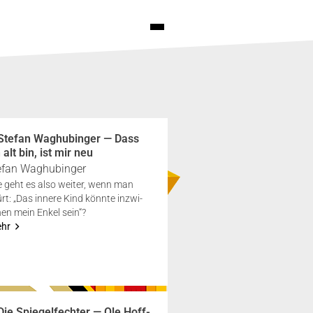
Ste­fan Wag­hubin­ger — Dass
 alt bin, ist mir neu
e­fan Wag­hubin­ger
 geht es also wei­ter, wenn man
rt: „Das inne­re Kind könn­te inzwi­
en mein Enkel sein“?
ehr
Die Spie­gel­fech­ter — Ole Hoff­