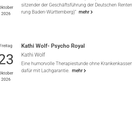
sit­zen­der der Geschäfts­füh­rung der Deut­schen Ren­ten­
Okto­ber
rung Baden-Würt­tem­berg)”
mehr
2026
Kathi Wolf- Psycho Roy­al
Frei­tag
23
Kathi Wolf
Eine humor­vol­le The­ra­pie­stun­de ohne Kran­ken­kas­sen­
dafür mit Lach­ga­ran­tie.
mehr
Okto­ber
2026