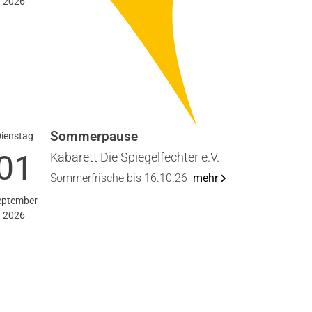
2026
Som­mer­pau­se
iens­tag
01
Kaba­rett Die Spie­gel­fech­ter e.V.
Som­mer­fri­sche bis 16.10.26
mehr
p­tem­ber
2026