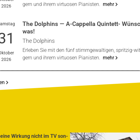
gern und ihrem vir­tuo­sen Pia­nis­ten.
mehr
2026
The Dol­phins — A‑Cappella Quin­tett- Wünsc
ams­tag
was!
31
The Dol­phins
Erle­ben Sie mit den fünf stimm­ge­wal­ti­gen, sprit­zig-wit
Okto­ber
gern und ihrem vir­tuo­sen Pia­nis­ten.
mehr
2026
gen
 sei­ne Wir­kung nicht im TV son­