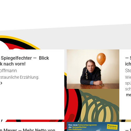
 Spie­gel­fech­ter — Blick
— 
k nach vorn!
ich
off­mann
St
staun­li­che Erzäh­lung.
Wie
spü
sch
m
n Mey­er — Mehr Net­to von
— 