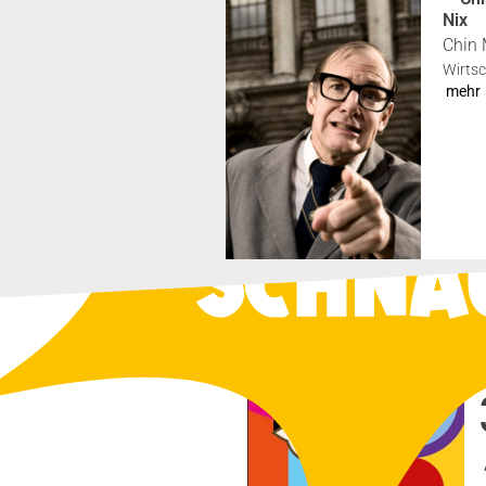
Nix
Chin 
Wir­t­­
mehr
Ter­mi­ne