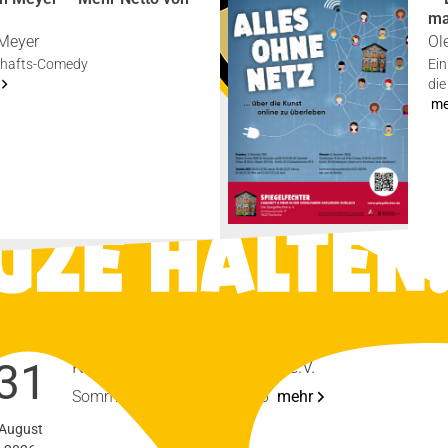
ma
Mey­er
Ol
schafts-Come­­dy
Ein
die
m
Som­mer­pau­se
Mon­tag
31
Kaba­rett Die Spie­gel­fech­ter e.V.
Som­mer­fri­sche bis 16.10.26
mehr
August