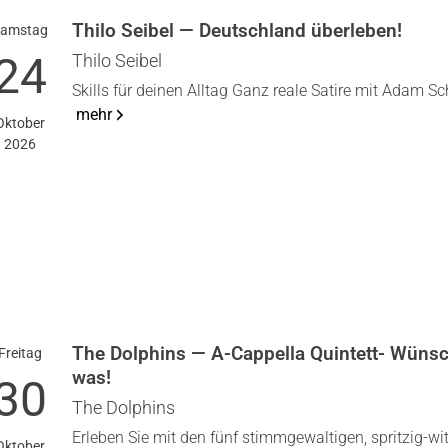
Thi­lo Sei­bel — Deutsch­land über­le­ben!
ams­tag
24
Thi­lo Sei­bel
Skills für dei­nen All­tag Ganz rea­le Sati­re mit Adam Sc
mehr
Okto­ber
2026
The Dol­phins — A‑Cappella Quin­tett- Wünsc
Frei­tag
was!
30
The Dol­phins
Erle­ben Sie mit den fünf stimm­ge­wal­ti­gen, sprit­zig-wit
Okto­ber