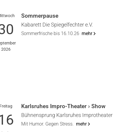
Som­mer­pau­se
itt­woch
30
Kaba­rett Die Spie­gel­fech­ter e.V.
Som­mer­fri­sche bis 16.10.26
mehr
p­tem­ber
2026
Karls­ru­hes Impro-Thea­ter › Show
Frei­tag
16
Büh­nen­sprung Karls­ru­hes Impro­thea­ter
Mit Humor. Gegen Stress.
mehr