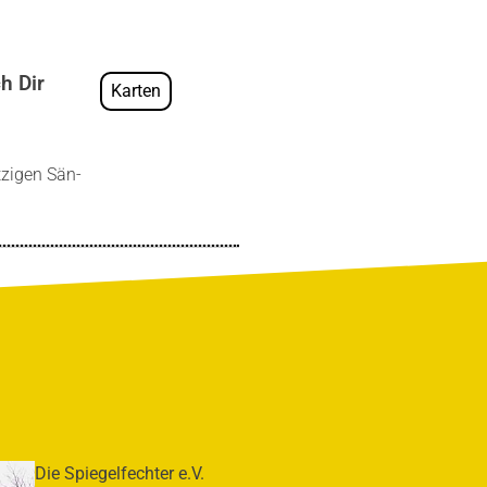
h Dir
Karten
­zi­gen Sän­
Die Spie­gel­fech­ter e.V.