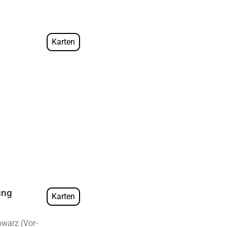
Karten
rung
Karten
hwarz (Vor­