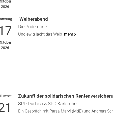
Okto­ber
2026
Wei­ber­abend
ams­tag
17
Die Puder­do­se
Und ewig lacht das Weib
mehr
Okto­ber
2026
Zukunft der soli­da­ri­schen Ren­ten­ver­si­che­
itt­woch
21
SPD Dur­lach & SPD Karls­ru­he
Ein Gespräch mit Par­sa Mar­vi (MdB) und Andre­as Sc