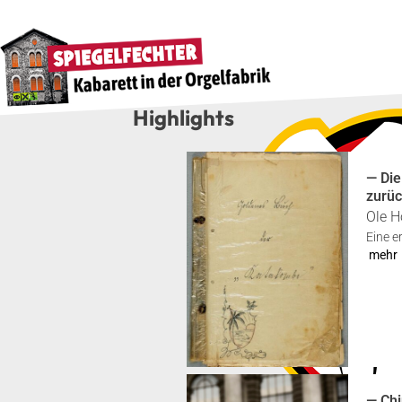
High­lights
— Die
zurüc
Ole H
Eine er
mehr
— Chi