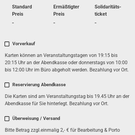
Stan­dard
Ermäß­tig­ter
Soli­da­ri­täts­
Preis
Preis
ti­cket
-
-
-
Karten
Vor­ver­kauf
kau­
Karten kön­nen an Ver­an­stal­tungs­ta­gen von 19:15 bis
fen
(erfor­
20:15 Uhr an der Abend­kas­se oder don­ners­tags von 10:00
der­
bis 12:00 Uhr im Büro abge­holt wer­den. Bezah­lung vor Ort.
lich)
Reser­vie­rung Abend­kas­se
Die Karten sind am Ver­an­stal­tungs­tag bis 19.45 Uhr an der
Abend­kas­se für Sie hin­ter­legt. Bezah­lung vor Ort.
Über­wei­sung / Ver­sand
Bit­te Betrag zzgl.einmalig 2,- € für Bear­bei­tung & Por­to