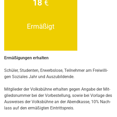
18
€
Ermä­ßigt
Ermä­ßi­gun­gen erhal­ten
Schü­ler, Stu­den­ten, Erwerbs­lo­se, Teil­neh­mer am Frei­wil­li­
gen Sozia­les Jahr und Aus­zu­bil­den­de.
Mit­glie­der der Volks­büh­ne erhal­ten gegen Anga­be der Mit­
glieds­num­mer bei der Vor­be­stel­lung, sowie bei Vor­la­ge des
Aus­wei­ses der Volks­büh­ne an der Abend­kas­se, 10% Nach­
lass auf den ermä­ßig­ten Ein­tritts­preis.