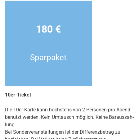
180 €
Spar­pa­ket
10er-Ticket
Die 10er-Kar­te kann höchs­tens von 2 Per­so­nen pro Abend
benutzt wer­den. Kein Umtausch mög­lich. Kei­ne Bar­aus­zah­
lung.
Bei Son­der­ver­an­stal­tun­gen ist der Dif­fe­renz­be­trag zu