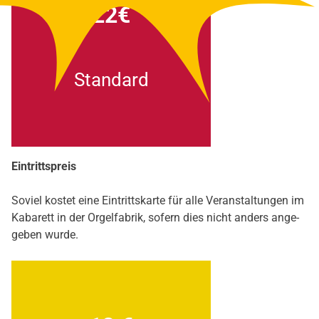
22€
Stan­dard
Ein­tritts­preis
Soviel kos­tet eine Ein­tritts­kar­te für alle Ver­an­stal­tun­gen im
Kaba­rett in der Orgel­fa­brik, sofern dies nicht anders ange­
ge­ben wur­de.