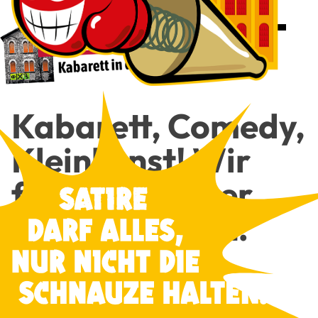
Kaba­rett, Come­dy,
Klein­kunst! Wir
freu­en uns über
Dei­nen Besuch!