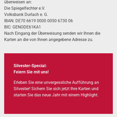
über­wei­sen an:
Die Spie­gel­fech­ter e.V.
Volks­bank Dur­lach e. G.
IBAN: DE70 6619 0000 0050 6730 06
BIC: GENODE61KA1
Nach Ein­gang der Über­wei­sung sen­den wir Ihnen die
Karten an die von Ihnen ange­ge­be­ne Adres­se zu.
Sil­ves­ter-Spe­cial:
Fei­ern Sie mit uns!
Erle­ben Sie eine unver­gess­li­che Auf­füh­rung an
Sil­ves­ter! Sichern Sie sich jetzt Ihre Karten und
star­ten Sie das neue Jahr mit einem High­light.