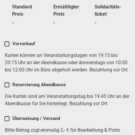
Stan­dard
Ermäß­tig­ter
Soli­da­ri­täts­
Preis
Preis
ti­cket
-
-
-
Karten
Vor­ver­kauf
kau­
Karten kön­nen an Ver­an­stal­tungs­ta­gen von 19:15 bis
fen
(erfor­
20:15 Uhr an der Abend­kas­se oder don­ners­tags von 10:00
der­
bis 12:00 Uhr im Büro abge­holt wer­den. Bezah­lung vor Ort.
lich)
Reser­vie­rung Abend­kas­se
Die Karten sind am Ver­an­stal­tungs­tag bis 19.45 Uhr an der
Abend­kas­se für Sie hin­ter­legt. Bezah­lung vor Ort.
Über­wei­sung / Ver­sand
Bit­te Betrag zzgl.einmalig 2,- € für Bear­bei­tung & Por­to