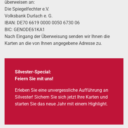
über­wei­sen an:
Die Spie­gel­fech­ter e.V.
Volks­bank Dur­lach e. G.
IBAN: DE70 6619 0000 0050 6730 06
BIC: GENODE61KA1
Nach Ein­gang der Über­wei­sung sen­den wir Ihnen die
Karten an die von Ihnen ange­ge­be­ne Adres­se zu.
Sil­ves­ter-Spe­cial:
Fei­ern Sie mit uns!
Erle­ben Sie eine unver­gess­li­che Auf­füh­rung an
Sil­ves­ter! Sichern Sie sich jetzt Ihre Karten und
star­ten Sie das neue Jahr mit einem High­light.