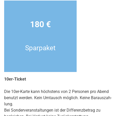
180 €
Spar­pa­ket
10er-Ticket
Die 10er-Kar­te kann höchs­tens von 2 Per­so­nen pro Abend
benutzt wer­den. Kein Umtausch mög­lich. Kei­ne Bar­aus­zah­
lung.
Bei Son­der­ver­an­stal­tun­gen ist der Dif­fe­renz­be­trag zu