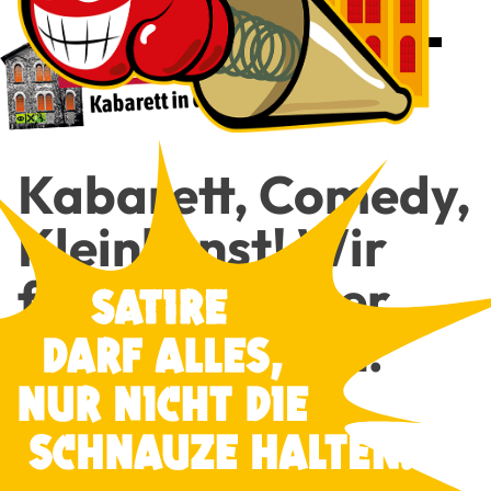
Kaba­rett, Come­dy,
Klein­kunst! Wir
freu­en uns über
Dei­nen Besuch!