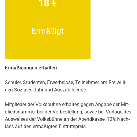
18
€
Ermä­ßigt
Ermä­ßi­gun­gen erhal­ten
Schü­ler, Stu­den­ten, Erwerbs­lo­se, Teil­neh­mer am Frei­wil­li­
gen Sozia­les Jahr und Aus­zu­bil­den­de.
Mit­glie­der der Volks­büh­ne erhal­ten gegen Anga­be der Mit­
glieds­num­mer bei der Vor­be­stel­lung, sowie bei Vor­la­ge des
Aus­wei­ses der Volks­büh­ne an der Abend­kas­se, 10% Nach­
lass auf den ermä­ßig­ten Ein­tritts­preis.