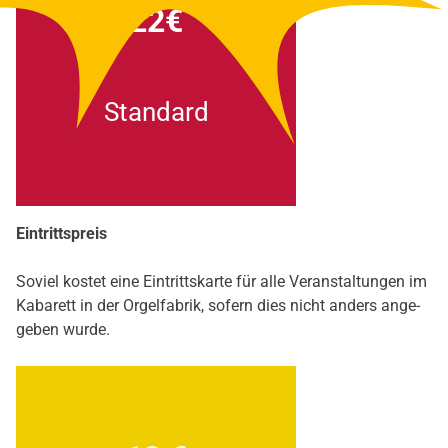
22€
Stan­dard
Ein­tritts­preis
Soviel kos­tet eine Ein­tritts­kar­te für alle Ver­an­stal­tun­gen im
Kaba­rett in der Orgel­fa­brik, sofern dies nicht anders ange­
ge­ben wur­de.