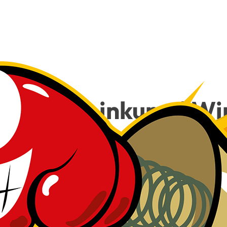
e­dy, Klein­kunst! Wi
Besuch!
18
€