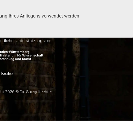
tung Ihres Anlie­gens ver­wen­det wer­den
undlicher Unterstützung von:
ht 2026 © Die Spiegelfechter