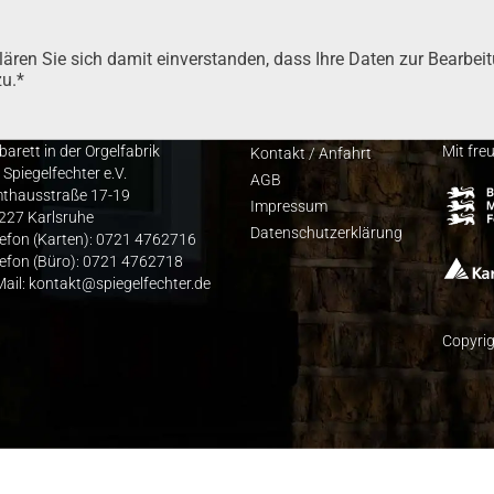
­ren Sie sich damit ein­ver­stan­den, dass Ihre Daten zur Bear­bei­
zu.*
barett in der Orgelfabrik
Mit fre
Kon­takt / Anfahrt
 Spiegelfechter e.V.
AGB
thausstraße 17-19
Impres­sum
227 Karlsruhe
Daten­schutz­er­klä­rung
lefon (Karten): 0721 4762716
lefon (Büro): 0721 4762718
Mail: kontakt@spiegelfechter.de
Copyrig