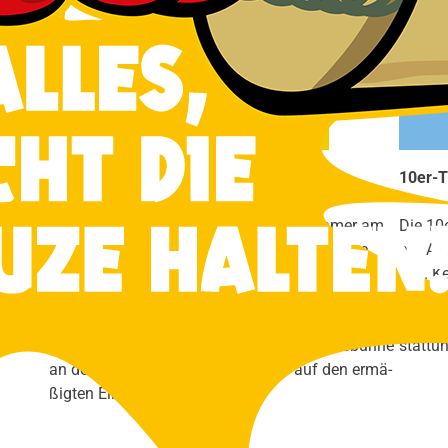
Ermä­ßigt
Ermä­ßi­gun­gen erhal­ten
10er-T
an­stal­
Schü­ler, Stu­den­ten, Erwerbs­lo­se, Teil­neh­mer am
Die 10e
ern dies
Frei­wil­li­gen Sozia­les Jahr und Aus­zu­bil­den­de.
pro Ab
lich. K
Mit­glie­der der Volks­büh­ne erhal­ten gegen Anga­be
Bei Son­
der Mit­glieds­num­mer bei der Vor­be­stel­lung,
trag zu
sowie bei Vor­la­ge des Aus­wei­ses der Volks­büh­ne
stat­tu
an der Abend­kas­se, 10% Nach­lass auf den ermä­
ßig­ten Ein­tritts­preis.