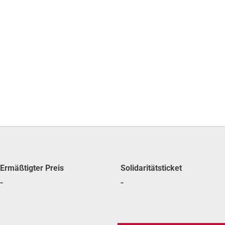
Ermäß­tig­ter Preis
Soli­da­ri­täts­ti­cket
-
-