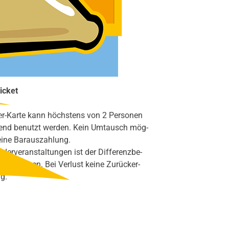
Spar­pa­ket
icket
r-Kar­te kann höchs­tens von 2 Per­so­nen
end benutzt wer­den. Kein Umtausch mög­
ei­ne Bar­aus­zah­lung.
der­ver­an­stal­tun­gen ist der Dif­fe­renz­be­
 beglei­chen. Bei Ver­lust kei­ne Zurück­er­
ng.