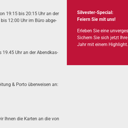
Sil­ves­ter-Spe­cial:
 von 19:15 bis 20:15 Uhr an der
Fei­ern Sie mit uns!
0 bis 12:00 Uhr im Büro abge­
Erle­ben Sie eine unver­gess
Sichern Sie sich jetzt Ihr
Jahr mit einem High­light
is 19.45 Uhr an der Abend­kas­
i­tung & Por­to über­wei­sen an:
ir Ihnen die Karten an die von