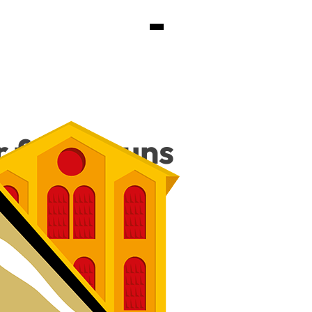
r freu­en uns
180 €