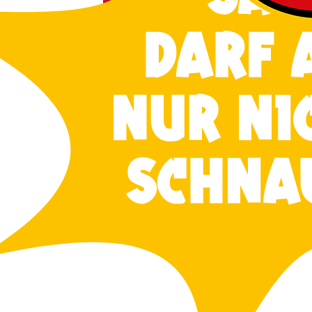
Stan­dard
Ein­tritts­preis
Soviel kos­tet eine Ein­tritts­kar­te für alle Ver­
tun­gen im Kaba­rett in der Orgel­fa­brik, sof
nicht anders ange­ge­ben wur­de.