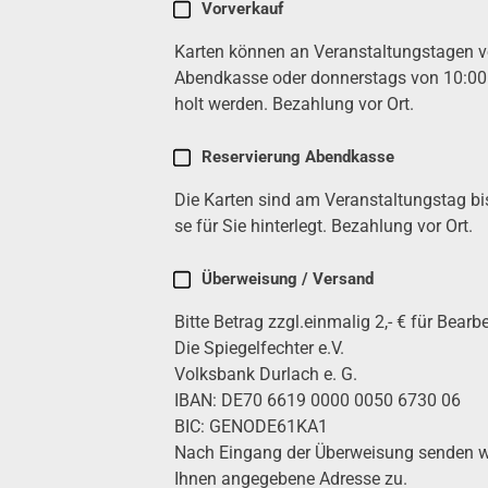
Karten
Vor­ver­kauf
kau­
Karten kön­nen an Ver­an­stal­tungs­ta­gen
fen
(erfor­
Abend­kas­se oder don­ners­tags von 10:0
der­
holt wer­den. Bezah­lung vor Ort.
lich)
Reser­vie­rung Abend­kas­se
Die Karten sind am Ver­an­stal­tungs­tag b
se für Sie hin­ter­legt. Bezah­lung vor Ort.
Über­wei­sung / Ver­sand
Bit­te Betrag zzgl.einmalig 2,- € für Bear­be
Die Spie­gel­fech­ter e.V.
Volks­bank Dur­lach e. G.
IBAN: DE70 6619 0000 0050 6730 06
BIC: GENODE61KA1
Nach Ein­gang der Über­wei­sung sen­den w
Ihnen ange­ge­be­ne Adres­se zu.