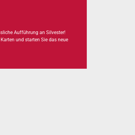
­li­che Auf­füh­rung an Sil­ves­ter!
e Karten und star­ten Sie das neue
.