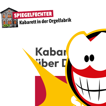
Kaba­rett, Com
über Dei­nen 
22€