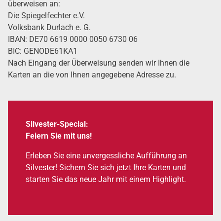
über­wei­sen an:
Die Spie­gel­fech­ter e.V.
Volks­bank Dur­lach e. G.
IBAN: DE70 6619 0000 0050 6730 06
BIC: GENODE61KA1
Nach Ein­gang der Über­wei­sung sen­den wir Ihnen die
Karten an die von Ihnen ange­ge­be­ne Adres­se zu.
Sil­ves­ter-Spe­cial:
Fei­ern Sie mit uns!
Erle­ben Sie eine unver­gess­li­che Auf­füh­rung an
Sil­ves­ter! Sichern Sie sich jetzt Ihre Karten und
star­ten Sie das neue Jahr mit einem High­light.