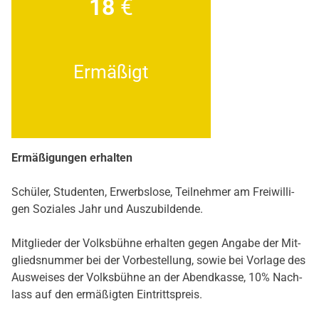
18
€
Ermä­ßigt
Ermä­ßi­gun­gen erhal­ten
Schü­ler, Stu­den­ten, Erwerbs­lo­se, Teil­neh­mer am Frei­wil­li­
gen Sozia­les Jahr und Aus­zu­bil­den­de.
Mit­glie­der der Volks­büh­ne erhal­ten gegen Anga­be der Mit­
glieds­num­mer bei der Vor­be­stel­lung, sowie bei Vor­la­ge des
Aus­wei­ses der Volks­büh­ne an der Abend­kas­se, 10% Nach­
lass auf den ermä­ßig­ten Ein­tritts­preis.