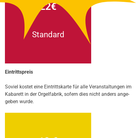
22€
Stan­dard
Ein­tritts­preis
Soviel kos­tet eine Ein­tritts­kar­te für alle Ver­an­stal­tun­gen im
Kaba­rett in der Orgel­fa­brik, sofern dies nicht anders ange­
ge­ben wur­de.