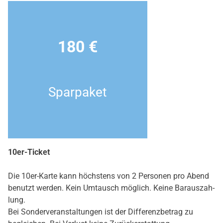
180 €
Spar­pa­ket
10er-Ticket
Die 10er-Kar­te kann höchs­tens von 2 Per­so­nen pro Abend
benutzt wer­den. Kein Umtausch mög­lich. Kei­ne Bar­aus­zah­
lung.
Bei Son­der­ver­an­stal­tun­gen ist der Dif­fe­renz­be­trag zu