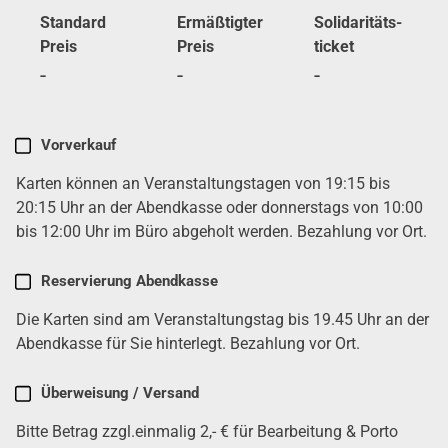
Stan­dard
Ermäß­tig­ter
Soli­da­ri­täts­
Preis
Preis
ti­cket
-
-
-
Karten
Vor­ver­kauf
kau­
Karten kön­nen an Ver­an­stal­tungs­ta­gen von 19:15 bis
fen
(erfor­
20:15 Uhr an der Abend­kas­se oder don­ners­tags von 10:00
der­
bis 12:00 Uhr im Büro abge­holt wer­den. Bezah­lung vor Ort.
lich)
Reser­vie­rung Abend­kas­se
Die Karten sind am Ver­an­stal­tungs­tag bis 19.45 Uhr an der
Abend­kas­se für Sie hin­ter­legt. Bezah­lung vor Ort.
Über­wei­sung / Ver­sand
Bit­te Betrag zzgl.einmalig 2,- € für Bear­bei­tung & Por­to