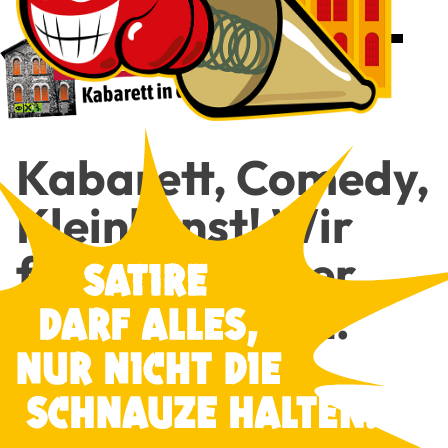
Kaba­rett, Come­dy,
Klein­kunst! Wir
freu­en uns über
Dei­nen Besuch!