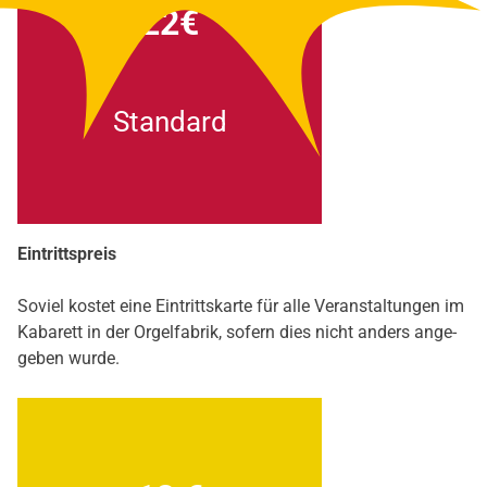
22€
Stan­dard
Ein­tritts­preis
Soviel kos­tet eine Ein­tritts­kar­te für alle Ver­an­stal­tun­gen im
Kaba­rett in der Orgel­fa­brik, sofern dies nicht anders ange­
ge­ben wur­de.