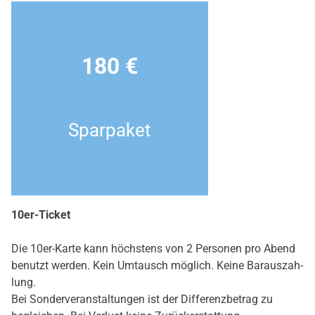
180 €
Spar­pa­ket
10er-Ticket
Die 10er-Kar­te kann höchs­tens von 2 Per­so­nen pro Abend
benutzt wer­den. Kein Umtausch mög­lich. Kei­ne Bar­aus­zah­
lung.
Bei Son­der­ver­an­stal­tun­gen ist der Dif­fe­renz­be­trag zu