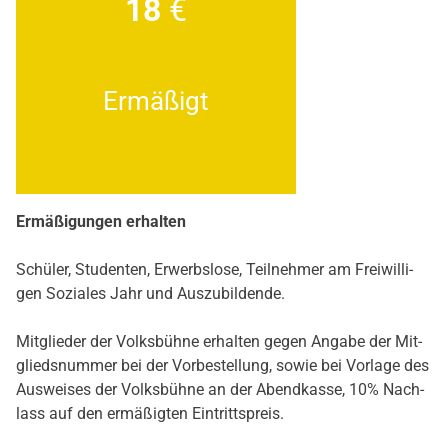
18
€
Ermä­ßigt
Ermä­ßi­gun­gen erhal­ten
Schü­ler, Stu­den­ten, Erwerbs­lo­se, Teil­neh­mer am Frei­wil­li­
gen Sozia­les Jahr und Aus­zu­bil­den­de.
Mit­glie­der der Volks­büh­ne erhal­ten gegen Anga­be der Mit­
glieds­num­mer bei der Vor­be­stel­lung, sowie bei Vor­la­ge des
Aus­wei­ses der Volks­büh­ne an der Abend­kas­se, 10% Nach­
lass auf den ermä­ßig­ten Ein­tritts­preis.