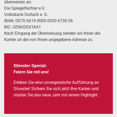
über­wei­sen an:
Die Spie­gel­fech­ter e.V.
Volks­bank Dur­lach e. G.
IBAN: DE70 6619 0000 0050 6730 06
BIC: GENODE61KA1
Nach Ein­gang der Über­wei­sung sen­den wir Ihnen die
Karten an die von Ihnen ange­ge­be­ne Adres­se zu.
Sil­ves­ter-Spe­cial:
Fei­ern Sie mit uns!
Erle­ben Sie eine unver­gess­li­che Auf­füh­rung an
Sil­ves­ter! Sichern Sie sich jetzt Ihre Karten und
star­ten Sie das neue Jahr mit einem High­light.