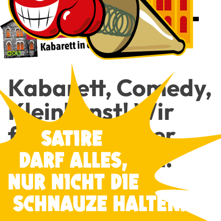
Kaba­rett, Come­dy,
Klein­kunst! Wir
freu­en uns über
Dei­nen Besuch!