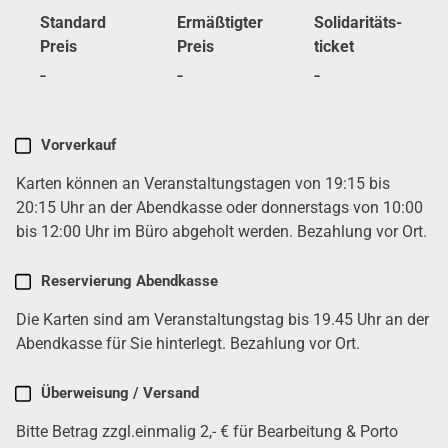
Stan­dard
Ermäß­tig­ter
Soli­da­ri­täts­
Preis
Preis
ti­cket
-
-
-
Karten
Vor­ver­kauf
kau­
Karten kön­nen an Ver­an­stal­tungs­ta­gen von 19:15 bis
fen
(erfor­
20:15 Uhr an der Abend­kas­se oder don­ners­tags von 10:00
der­
bis 12:00 Uhr im Büro abge­holt wer­den. Bezah­lung vor Ort.
lich)
Reser­vie­rung Abend­kas­se
Die Karten sind am Ver­an­stal­tungs­tag bis 19.45 Uhr an der
Abend­kas­se für Sie hin­ter­legt. Bezah­lung vor Ort.
Über­wei­sung / Ver­sand
Bit­te Betrag zzgl.einmalig 2,- € für Bear­bei­tung & Por­to