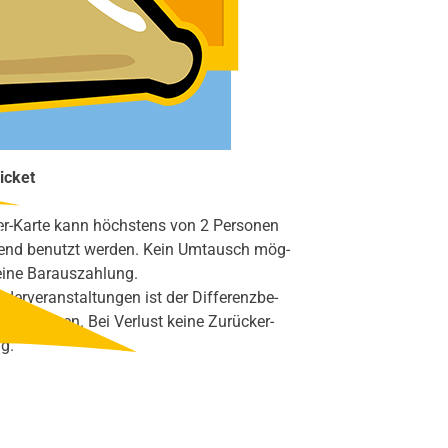
Spar­pa­ket
icket
r-Kar­te kann höchs­tens von 2 Per­so­nen
end benutzt wer­den. Kein Umtausch mög­
ei­ne Bar­aus­zah­lung.
der­ver­an­stal­tun­gen ist der Dif­fe­renz­be­
 beglei­chen. Bei Ver­lust kei­ne Zurück­er­
ng.