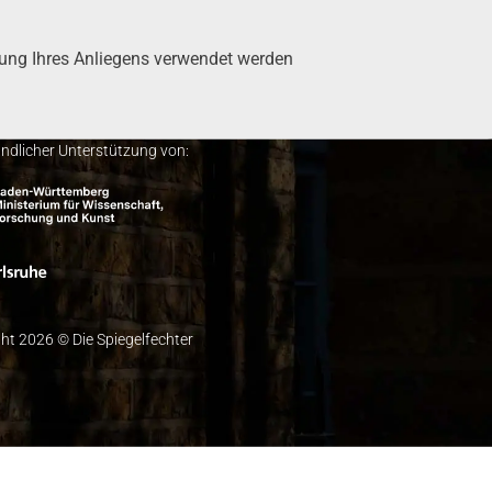
tung Ihres Anlie­gens ver­wen­det wer­den
undlicher Unterstützung von:
ht 2026 © Die Spiegelfechter