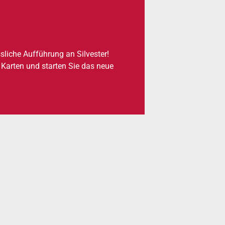
­li­che Auf­füh­rung an Sil­ves­ter!
e Karten und star­ten Sie das neue
.