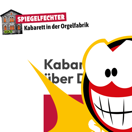
Kaba­rett, Com
über Dei­nen 
22€