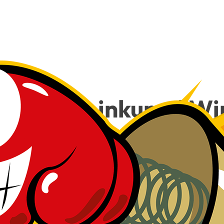
e­dy, Klein­kunst! Wi
Besuch!
18
€