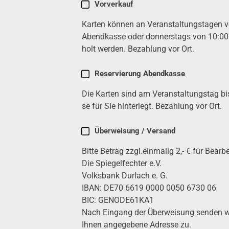
Karten
Vor­ver­kauf
kau­
Karten kön­nen an Ver­an­stal­tungs­ta­gen
fen
(erfor­
Abend­kas­se oder don­ners­tags von 10:0
der­
holt wer­den. Bezah­lung vor Ort.
lich)
Reser­vie­rung Abend­kas­se
Die Karten sind am Ver­an­stal­tungs­tag b
se für Sie hin­ter­legt. Bezah­lung vor Ort.
Über­wei­sung / Ver­sand
Bit­te Betrag zzgl.einmalig 2,- € für Bear­be
Die Spie­gel­fech­ter e.V.
Volks­bank Dur­lach e. G.
IBAN: DE70 6619 0000 0050 6730 06
BIC: GENODE61KA1
Nach Ein­gang der Über­wei­sung sen­den w
Ihnen ange­ge­be­ne Adres­se zu.