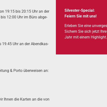
Sil­ves­ter-Spe­cial:
 von 19:15 bis 20:15 Uhr an der
Fei­ern Sie mit uns!
0 bis 12:00 Uhr im Büro abge­
Erle­ben Sie eine unver­gess
Sichern Sie sich jetzt Ihr
Jahr mit einem High­light
is 19.45 Uhr an der Abend­kas­
i­tung & Por­to über­wei­sen an:
ir Ihnen die Karten an die von