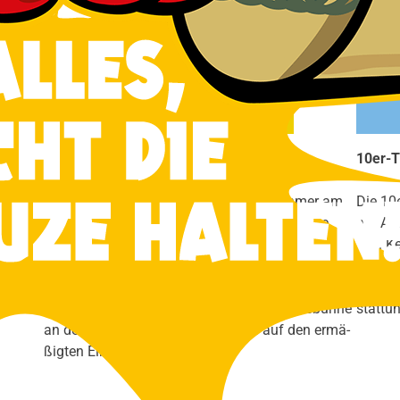
Ermä­ßigt
Ermä­ßi­gun­gen erhal­ten
10er-T
an­stal­
Schü­ler, Stu­den­ten, Erwerbs­lo­se, Teil­neh­mer am
Die 10e
ern dies
Frei­wil­li­gen Sozia­les Jahr und Aus­zu­bil­den­de.
pro Ab
lich. K
Mit­glie­der der Volks­büh­ne erhal­ten gegen Anga­be
Bei Son­
der Mit­glieds­num­mer bei der Vor­be­stel­lung,
trag zu
sowie bei Vor­la­ge des Aus­wei­ses der Volks­büh­ne
stat­tu
an der Abend­kas­se, 10% Nach­lass auf den ermä­
ßig­ten Ein­tritts­preis.