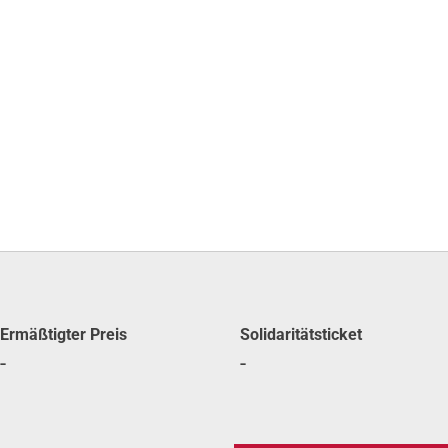
Ermäß­tig­ter Preis
Soli­da­ri­täts­ti­cket
-
-