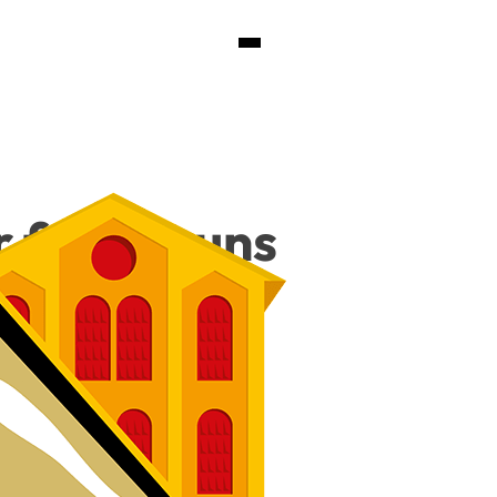
r freu­en uns
180 €