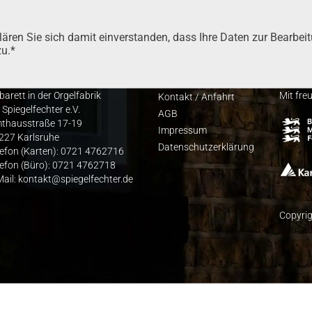
­ren Sie sich damit ein­ver­stan­den, dass Ihre Daten zur Bear­bei­
zu.*
barett in der Orgelfabrik
Mit fre
Kon­takt / Anfahrt
 Spiegelfechter e.V.
AGB
thausstraße 17-19
Impres­sum
227 Karlsruhe
Daten­schutz­er­klä­rung
lefon (Karten): 0721 4762716
lefon (Büro): 0721 4762718
Mail: kontakt@spiegelfechter.de
Copyrig