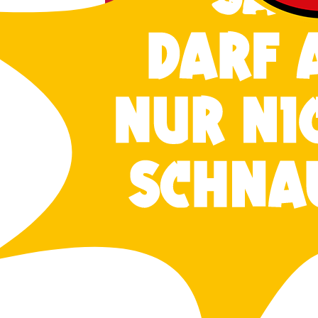
Stan­dard
Ein­tritts­preis
Soviel kos­tet eine Ein­tritts­kar­te für alle Ver­
tun­gen im Kaba­rett in der Orgel­fa­brik, sof
nicht anders ange­ge­ben wur­de.