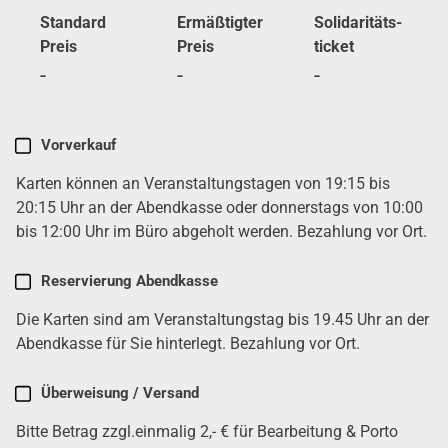
Stan­dard
Ermäß­tig­ter
Soli­da­ri­täts­
Preis
Preis
ti­cket
-
-
-
Karten
Vor­ver­kauf
kau­
Karten kön­nen an Ver­an­stal­tungs­ta­gen von 19:15 bis
fen
(erfor­
20:15 Uhr an der Abend­kas­se oder don­ners­tags von 10:00
der­
bis 12:00 Uhr im Büro abge­holt wer­den. Bezah­lung vor Ort.
lich)
Reser­vie­rung Abend­kas­se
Die Karten sind am Ver­an­stal­tungs­tag bis 19.45 Uhr an der
Abend­kas­se für Sie hin­ter­legt. Bezah­lung vor Ort.
Über­wei­sung / Ver­sand
Bit­te Betrag zzgl.einmalig 2,- € für Bear­bei­tung & Por­to