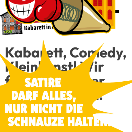
Kaba­rett, Come­dy,
Klein­kunst! Wir
freu­en uns über
Dei­nen Besuch!