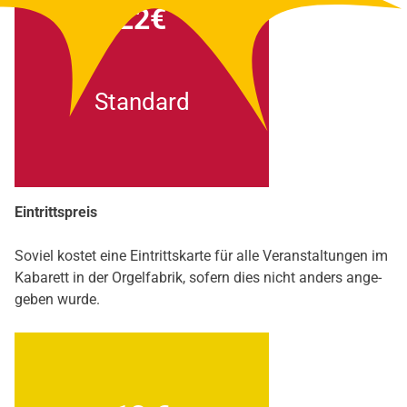
22€
Stan­dard
Ein­tritts­preis
Soviel kos­tet eine Ein­tritts­kar­te für alle Ver­an­stal­tun­gen im
Kaba­rett in der Orgel­fa­brik, sofern dies nicht anders ange­
ge­ben wur­de.