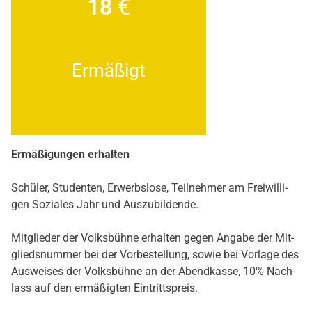
18
€
Ermä­ßigt
Ermä­ßi­gun­gen erhal­ten
Schü­ler, Stu­den­ten, Erwerbs­lo­se, Teil­neh­mer am Frei­wil­li­
gen Sozia­les Jahr und Aus­zu­bil­den­de.
Mit­glie­der der Volks­büh­ne erhal­ten gegen Anga­be der Mit­
glieds­num­mer bei der Vor­be­stel­lung, sowie bei Vor­la­ge des
Aus­wei­ses der Volks­büh­ne an der Abend­kas­se, 10% Nach­
lass auf den ermä­ßig­ten Ein­tritts­preis.