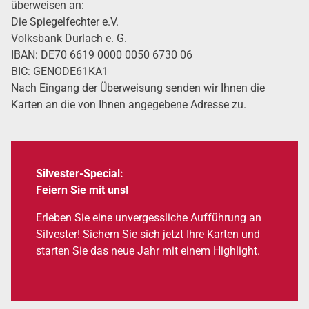
über­wei­sen an:
Die Spie­gel­fech­ter e.V.
Volks­bank Dur­lach e. G.
IBAN: DE70 6619 0000 0050 6730 06
BIC: GENODE61KA1
Nach Ein­gang der Über­wei­sung sen­den wir Ihnen die
Karten an die von Ihnen ange­ge­be­ne Adres­se zu.
Sil­ves­ter-Spe­cial:
Fei­ern Sie mit uns!
Erle­ben Sie eine unver­gess­li­che Auf­füh­rung an
Sil­ves­ter! Sichern Sie sich jetzt Ihre Karten und
star­ten Sie das neue Jahr mit einem High­light.