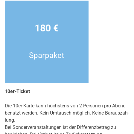
180 €
Spar­pa­ket
10er-Ticket
Die 10er-Kar­te kann höchs­tens von 2 Per­so­nen pro Abend
benutzt wer­den. Kein Umtausch mög­lich. Kei­ne Bar­aus­zah­
lung.
Bei Son­der­ver­an­stal­tun­gen ist der Dif­fe­renz­be­trag zu