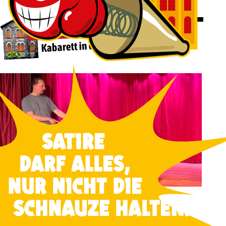
Freitag
06
November
2026
Karlsruhes Impro-Theater › Show