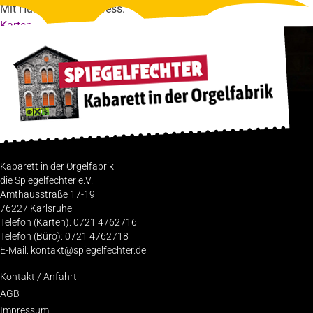
Mit Humor. Gegen Stress.
Karten
Kabarett in der Orgelfabrik
die Spiegelfechter e.V.
Amthausstraße 17-19
76227 Karlsruhe
Telefon (Karten): 0721 4762716
Telefon (Büro): 0721 4762718
E-Mail: kontakt@spiegelfechter.de
Kon­takt / Anfahrt
AGB
Impres­sum