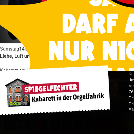
Samstag
14
März
2026
Liebe, Luft und Ladekabel - Ohne is´doof
Kabarett am Klavier
Ka
Karten
die
Am
76
Te
Te
E-