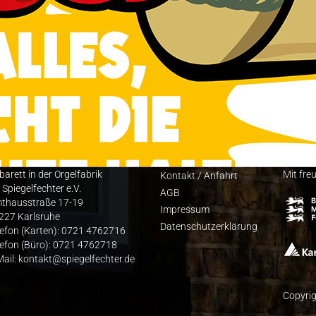
barett in der Orgelfabrik
Mit fre
Kon­takt / Anfahrt
 Spiegelfechter e.V.
AGB
thausstraße 17-19
Impres­sum
227 Karlsruhe
Daten­schutz­er­klä­rung
lefon (Karten): 0721 4762716
lefon (Büro): 0721 4762718
Mail: kontakt@spiegelfechter.de
Copyrig