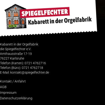
Kabarett in der Orgelfabrik
die Spiegelfechter e.V.
Amthausstraße 17-19
76227 Karlsruhe
Telefon (Karten): 0721 4762716
Telefon (Büro): 0721 4762718
E-Mail: kontakt@spiegelfechter.de
Kon­takt / Anfahrt
AGB
Impres­sum
Daten­schutz­er­klä­rung