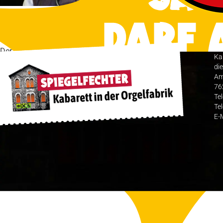
Freitag
16
April
2027
Thomas C. Breuer: Außer Rändle & Bändle
Der besondere Geburtstag: Baden-Württemberg wird 75! Thomas 
Ka
Karten
die
Am
76
Te
Te
E-