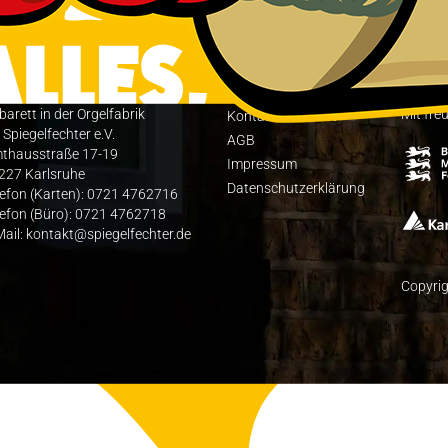
C.Breuer gibt den Festakt auf 2 Beinen.
barett in der Orgelfabrik
Mit fre
Kon­takt / Anfahrt
 Spiegelfechter e.V.
AGB
thausstraße 17-19
Impres­sum
227 Karlsruhe
Daten­schutz­er­klä­rung
lefon (Karten): 0721 4762716
lefon (Büro): 0721 4762718
Mail: kontakt@spiegelfechter.de
Copyrig